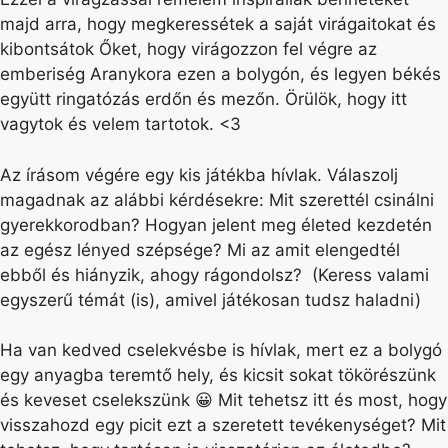
majd arra, hogy megkeressétek a saját virágaitokat és
kibontsátok Őket, hogy virágozzon fel végre az
emberiség Aranykora ezen a bolygón, és legyen békés
együtt ringatózás erdőn és mezőn. Örülök, hogy itt
vagytok és velem tartotok. <3
Az írásom végére egy kis játékba hívlak. Válaszolj
magadnak az alábbi kérdésekre: Mit szerettél csinálni
gyerekkorodban? Hogyan jelent meg életed kezdetén
az egész lényed szépsége? Mi az amit elengedtél
ebből és hiányzik, ahogy rágondolsz? (Keress valami
egyszerű témát (is), amivel játékosan tudsz haladni)
Ha van kedved cselekvésbe is hívlak, mert ez a bolygó
egy anyagba teremtő hely, és kicsit sokat tökörészünk
és keveset cselekszünk 😀 Mit tehetsz itt és most, hogy
visszahozd egy picit ezt a szeretett tevékenységet? Mit