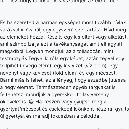
tehetsz, hogy tartósan is visszatérjen az életedbe?
És ha szereted a hármas egységet most tovább hívlak:
varázsolni. Csinálj egy egyszerű szertartást. Hívd meg
az elemeket hozzá. Készíts egy kis oltárt vagy alkotást,
ami szimbolizálja azt a tevékenységet amit elhagytál
magadból. Legyen mondjuk az a tollasozás, mint
testmozgás.Tegyél ki róla egy képet, aztán tegyél egy
tollpihét (levegő elem), egy kis vizet (víz elem), egy
növényt vagy kavicsot (föld elem) és egy mécsest.
Bármi más is lehet, az a lényeg, hogy eszedbe jutassa
a négy elemet. Természetesen egyéb tárgyakat is
feltehetsz: mondjuk a gyerekkori tollas verseny
oklevelét is. 😀 Ha készen vagy gyújtsd meg a
gyertyát/mécsest és cselekedj! Időnként nézz rá, gyújts
új gyertyát és maradj fókuszban a céloddal.