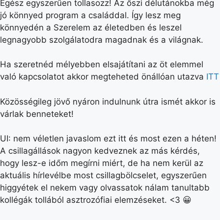
Egész egyszerűen tollasozz! Az őszi délutánokba még
jó könnyed program a családdal. Így lesz meg
könnyedén a Szerelem az életedben és leszel
legnagyobb szolgálatodra magadnak és a világnak.
Ha szeretnéd mélyebben elsajátítani az öt elemmel
való kapcsolatot akkor megteheted önállóan utazva
ITT
Közösségileg jövő nyáron indulnunk útra ismét akkor is
várlak benneteket!
UI: nem véletlen javaslom ezt itt és most ezen a héten!
A csillagállások nagyon kedveznek az más kérdés,
hogy lesz-e időm megírni miért, de ha nem kerül az
aktuális hírlevélbe most csillagbölcselet, egyszerűen
higgyétek el nekem vagy olvassatok nálam tanultabb
kollégák tollából asztrozófiai elemzéseket. <3 😀