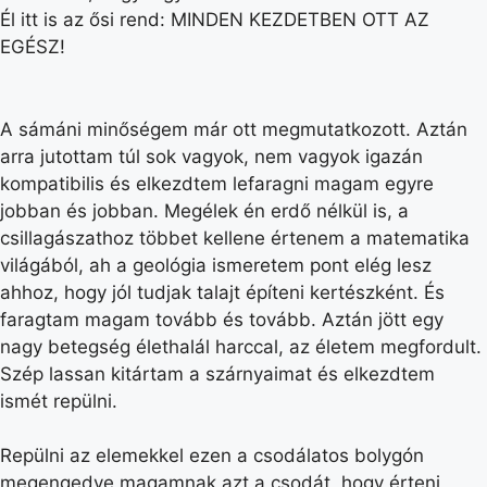
Él itt is az ősi rend: MINDEN KEZDETBEN OTT AZ
EGÉSZ!
A sámáni minőségem már ott megmutatkozott. Aztán
arra jutottam túl sok vagyok, nem vagyok igazán
kompatibilis és elkezdtem lefaragni magam egyre
jobban és jobban. Megélek én erdő nélkül is, a
csillagászathoz többet kellene értenem a matematika
világából, ah a geológia ismeretem pont elég lesz
ahhoz, hogy jól tudjak talajt építeni kertészként. És
faragtam magam tovább és tovább. Aztán jött egy
nagy betegség élethalál harccal, az életem megfordult.
Szép lassan kitártam a szárnyaimat és elkezdtem
ismét repülni.
Repülni az elemekkel ezen a csodálatos bolygón
megengedve magamnak azt a csodát, hogy érteni,