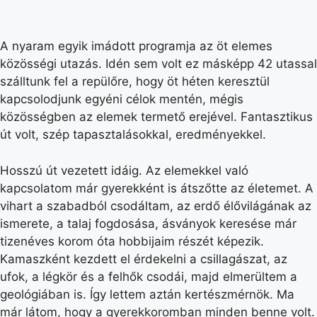
A nyaram egyik imádott programja az öt elemes
közösségi utazás. Idén sem volt ez másképp 42 utassal
szálltunk fel a repülőre, hogy öt héten keresztül
kapcsolodjunk egyéni célok mentén, mégis
közösségben az elemek termető erejével. Fantasztikus
út volt, szép tapasztalásokkal, eredményekkel.
Hosszú út vezetett idáig. Az elemekkel való
kapcsolatom már gyerekként is átszőtte az életemet. A
vihart a szabadból csodáltam, az erdő élővilágának az
ismerete, a talaj fogdosása, ásványok keresése már
tizenéves korom óta hobbijaim részét képezik.
Kamaszként kezdett el érdekelni a csillagászat, az
ufok, a légkör és a felhők csodái, majd elmerültem a
geológiában is. Így lettem aztán kertészmérnök. Ma
már látom, hogy a gyerekkoromban minden benne volt.