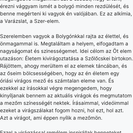
érezni vággyam ismét a bolygó minden rezdülését, és
benne megérteni ki vagyok én valójában. Ez az alkímia,
a Varázslat, a Szer-elem.
Szerelemben vagyok a Bolygónkkal rajta az élettel, és
önmagammal is. Megtaláltam a helyem, elfogadtam a
nagyságomat és szinességemet. Idei célom az Öt elem
utazáson: Életem kivirágoztatása a Szőlőcskei birtokon.
Rájöttem, ahogy merültem el az elemek táncában, és
az őseim bölcsességében, hogy az én életem egy
óriási virágos mező és számtalan eleme van. És
ezekkel az írásokkal végre megengedem, hogy
kinyíljanak bennem az aktuális virágok és megmutatom
a mezőm színességét nektek. Írásaimmal, videóimmal
ezeket a virágszálakat fogom hozni, hol ezt, hol azt.
Azt a virágot, ami éppen nyílik a mezőmön.
Ezzel a virágzással remélem inspirállak benneteket