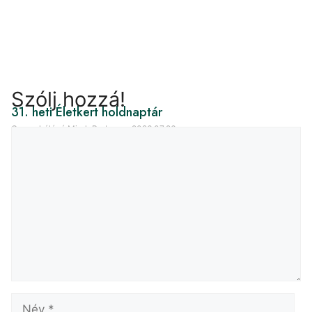
Szólj hozzá!
31. heti Életkert holdnaptár
Cseperkálóné Mirek Barbara
2026.07.26.