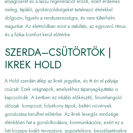
anyagcserét és a lassú regenerációt erősíti, ezért érdemes
meleg, tápláló, gyökérzöldségeket tartalmazó ételekkel
dolgozni, figyelni a rendszerességre, és nem túlterhelni
magunkat. Az életmódban most a stabilitás, az egyszerű ritmus
és a fizikai komfort kerül előtérbe.
SZERDA–CSÜTÖRTÖK |
IKREK HOLD
A Hold szerdán átlép az Ikrek jegyébe, és itt éri el pályája
csúcsát. Ezek virágnapok, amelyekhez tápanyag-kijuttatás is
kapcsolódik. A kertben ez inkább előkészítő, finomhangoló
időszak: komposzt, folyékony tápok, beltéri növények
gondozása kerülhet előtérbe. Az Ikrek levegős minősége
élénkítően hat a gondolkodásra, kommunikációra, ezért ez a
hét közepe kiváló tervezésre, jegyzetelésre, beszélgetésekre.