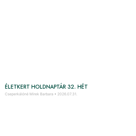
ÉLETKERT HOLDNAPTÁR 32. HÉT
Cseperkálóné Mirek Barbara
2026.07.31.