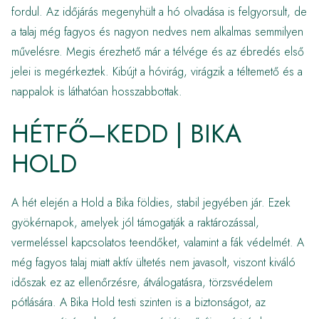
fordul. Az időjárás megenyhült a hó olvadása is felgyorsult, de
a talaj még fagyos és nagyon nedves nem alkalmas semmilyen
művelésre. Megis érezhető már a télvége és az ébredés első
jelei is megérkeztek. Kibújt a hóvirág, virágzik a téltemető és a
nappalok is láthatóan hosszabbottak.
HÉTFŐ–KEDD | BIKA
HOLD
A hét elején a Hold a Bika földies, stabil jegyében jár. Ezek
gyökérnapok, amelyek jól támogatják a raktározással,
vermeléssel kapcsolatos teendőket, valamint a fák védelmét. A
még fagyos talaj miatt aktív ültetés nem javasolt, viszont kiváló
időszak ez az ellenőrzésre, átválogatásra, törzsvédelem
pótlására. A Bika Hold testi szinten is a biztonságot, az