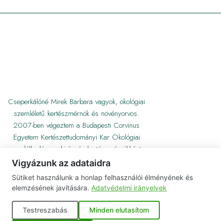
Cseperkálóné Mirek Barbara vagyok, ökológiai
szemléletű kertészmérnök és növényorvos.
2007-ben végeztem a Budapesti Corvinus
Egyetem Kertészettudományi Kar Ökológiai
gazdálkodás szakirányán kertészmérnökként,
majd 2012-ben Gödöllőn növényorvosként.
Vigyázunk az adataidra
Sütiket használunk a honlap felhasználói élményének és
elemzésének javítására.
Adatvédelmi irányelvek
Testreszabás
Minden elutasítom
© Barbikert. Minden jog fenntartva.