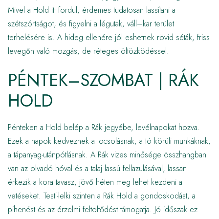
Mivel a Hold itt fordul, érdemes tudatosan lassítani a
szétszórtságot, és figyelni a légutak, váll–kar terület
terhelésére is. A hideg ellenére jól eshetnek rövid séták, friss
levegőn való mozgás, de réteges öltözködéssel.
PÉNTEK–SZOMBAT | RÁK
HOLD
Pénteken a Hold belép a Rák jegyébe, levélnapokat hozva.
Ezek a napok kedveznek a locsolásnak, a tó körüli munkáknak,
a tápanyag-utánpótlásnak. A Rák vizes minősége összhangban
van az olvadó hóval és a talaj lassú fellazulásával, lassan
érkezik a kora tavasz, jövő héten meg lehet kezdeni a
vetéseket. Testi-lelki szinten a Rák Hold a gondoskodást, a
pihenést és az érzelmi feltöltődést támogatja. Jó időszak ez