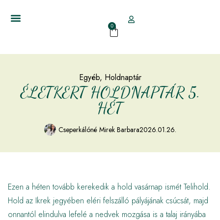
0
Egyéb
,
Holdnaptár
ÉLETKERT HOLDNAPTÁR 5.
HÉT
Cseperkálóné Mirek Barbara
2026.01.26.
Ezen a héten tovább kerekedik a hold vasárnap ismét Telihold.
Hold az Ikrek jegyében eléri felszálló pályájának csúcsát, majd
onnantól elindulva lefelé a nedvek mozgása is a talaj irányába