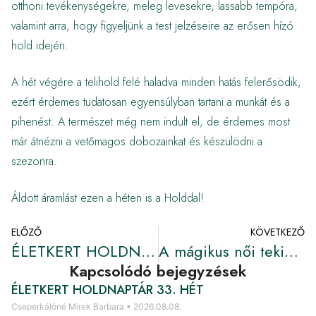
otthoni tevékenységekre, meleg levesekre, lassabb tempóra,
valamint arra, hogy figyeljünk a test jelzéseire az erősen hízó
hold idején.
A hét végére a telihold felé haladva minden hatás felerősödik,
ezért érdemes tudatosan egyensúlyban tartani a munkát és a
pihenést. A természet még nem indult el, de érdemes most
már átnézni a vetőmagos dobozainkat és készülödni a
szezonra.
Áldott áramlást ezen a héten is a Holddal!
ELŐZŐ
KÖVETKEZŐ
ÉLETKERT HOLDNAPTÁR 4. HÉT
A mágikus női tekintet ébresztő ereje – 2026.02.01. 23: 09 Telihold
Kapcsolódó bejegyzések
ÉLETKERT HOLDNAPTÁR 33. HÉT
Cseperkálóné Mirek Barbara
2026.08.08.