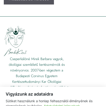
Cseperkálóné Mirek Barbara vagyok,
ökológiai szemléletű kertészmérnök és
növényorvos. 2007-ben végeztem a
Budapesti Corvinus Egyetem
Kertészettudományi Kar Ökológiai
gazdálkodás szakirányán kertészmérnökként,
majd 2012-ben Gödöllőn növényorvosként.
Vigyázunk az adataidra
Sütiket használunk a honlap felhasználói élményének és
elemzésének javítására.
Adatvédelmi irányelvek