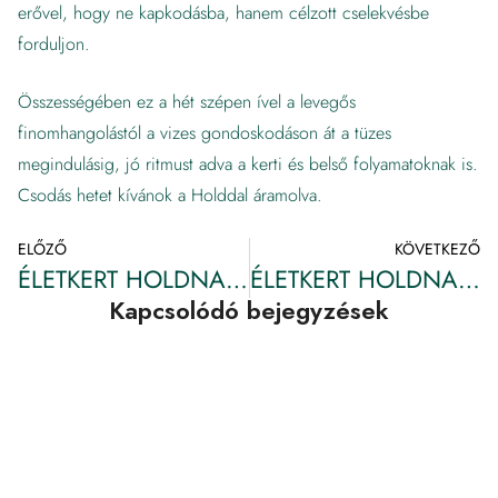
erővel, hogy ne kapkodásba, hanem célzott cselekvésbe
forduljon.
Összességében ez a hét szépen ível a levegős
finomhangolástól a vizes gondoskodáson át a tüzes
megindulásig, jó ritmust adva a kerti és belső folyamatoknak is.
Csodás hetet kívánok a Holddal áramolva.
ELŐZŐ
KÖVETKEZŐ
ÉLETKERT HOLDNAPTÁR 2. hét
ÉLETKERT HOLDNAPTÁR 5. HÉT
Kapcsolódó bejegyzések