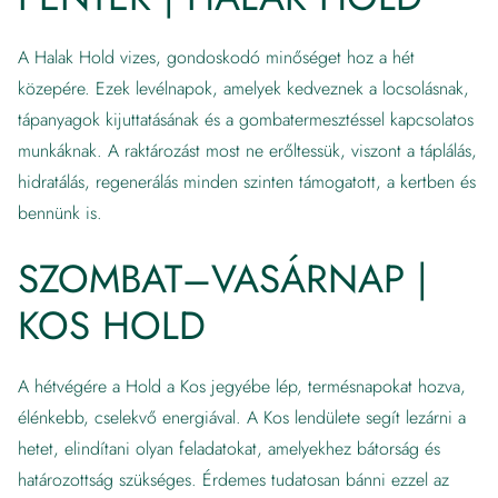
A Halak Hold vizes, gondoskodó minőséget hoz a hét
közepére. Ezek levélnapok, amelyek kedveznek a locsolásnak,
tápanyagok kijuttatásának és a gombatermesztéssel kapcsolatos
munkáknak. A raktározást most ne erőltessük, viszont a táplálás,
hidratálás, regenerálás minden szinten támogatott, a kertben és
bennünk is.
SZOMBAT–VASÁRNAP |
KOS HOLD
A hétvégére a Hold a Kos jegyébe lép, termésnapokat hozva,
élénkebb, cselekvő energiával. A Kos lendülete segít lezárni a
hetet, elindítani olyan feladatokat, amelyekhez bátorság és
határozottság szükséges. Érdemes tudatosan bánni ezzel az