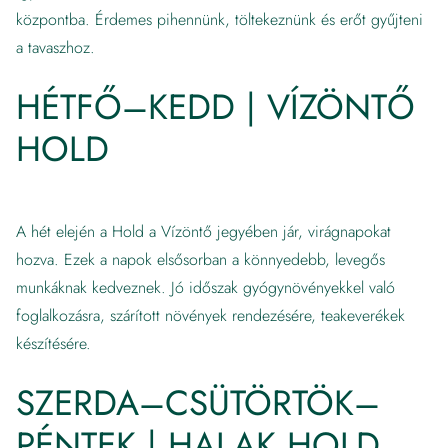
központba. Érdemes pihennünk, töltekeznünk és erőt gyűjteni
a tavaszhoz.
HÉTFŐ–KEDD | VÍZÖNTŐ
HOLD
A hét elején a Hold a Vízöntő jegyében jár, virágnapokat
hozva. Ezek a napok elsősorban a könnyedebb, levegős
munkáknak kedveznek. Jó időszak gyógynövényekkel való
foglalkozásra, szárított növények rendezésére, teakeverékek
készítésére.
SZERDA–CSÜTÖRTÖK–
PÉNTEK | HALAK HOLD