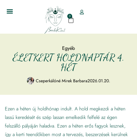
0
Egyéb
ÉLETKERT HOLDNAPTÁR 4.
HÉT
Cseperkálóné Mirek Barbara
2026.01.20.
Ezen a héten új holdhónap indult. A hold megkezdi a héten
lassú keredését és szép lassan emelkedik felfelé az égen
felszálló pályáján haladva. Ezen a héten erős fagyok lesznek,
így a kerti teendőkben most a tervezés, beszerzések kerülnek