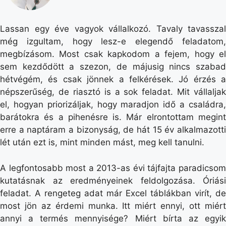
Lassan egy éve vagyok vállalkozó. Tavaly tavasszal
még izgultam, hogy lesz-e elegendő feladatom,
megbízásom. Most csak kapkodom a fejem, hogy el
sem kezdődött a szezon, de májusig nincs szabad
hétvégém, és csak jönnek a felkérések. Jó érzés a
népszerűség, de riasztó is a sok feladat. Mit vállaljak
el, hogyan priorizáljak, hogy maradjon idő a családra,
barátokra és a pihenésre is. Már elrontottam megint
erre a naptáram a bizonyság, de hát 15 év alkalmazotti
lét után ezt is, mint minden mást, meg kell tanulni.
A legfontosabb most a 2013-as évi tájfajta paradicsom
kutatásnak az eredményeinek feldolgozása. Óriási
feladat. A rengeteg adat már Excel táblákban virít, de
most jön az érdemi munka. Itt miért ennyi, ott miért
annyi a termés mennyisége? Miért bírta az egyik