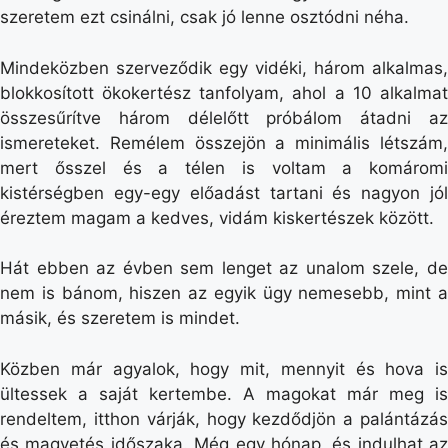
szeretem ezt csinálni, csak jó lenne osztódni néha.
Mindeközben szerveződik egy vidéki, három alkalmas,
blokkosított ökokertész tanfolyam, ahol a 10 alkalmat
összesűrítve három délelőtt próbálom átadni az
ismereteket. Remélem összejön a minimális létszám,
mert ősszel és a télen is voltam a komáromi
kistérségben egy-egy előadást tartani és nagyon jól
éreztem magam a kedves, vidám kiskertészek között.
Hát ebben az évben sem lenget az unalom szele, de
nem is bánom, hiszen az egyik ügy nemesebb, mint a
másik, és szeretem is mindet.
Közben már agyalok, hogy mit, mennyit és hova is
ültessek a saját kertembe. A magokat már meg is
rendeltem, itthon várják, hogy kezdődjön a palántázás
és magvetés időszaka. Még egy hónap, és indulhat az