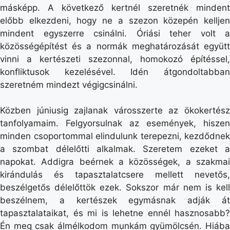
másképp. A következő kertnél szeretnék mindent
előbb elkezdeni, hogy ne a szezon közepén kelljen
mindent egyszerre csinálni. Óriási teher volt a
közösségépítést és a normák meghatározását együtt
vinni a kertészeti szezonnal, homokozó építéssel,
konfliktusok kezelésével. Idén átgondoltabban
szeretném mindezt végigcsinálni.
Közben júniusig zajlanak városszerte az ökokertész
tanfolyamaim. Felgyorsulnak az események, hiszen
minden csoportommal elindulunk terepezni, kezdődnek
a szombat délelőtti alkalmak. Szeretem ezeket a
napokat. Addigra beérnek a közösségek, a szakmai
kirándulás és tapasztalatcsere mellett nevetős,
beszélgetős délelőttök ezek. Sokszor már nem is kell
beszélnem, a kertészek egymásnak adják át
tapasztalataikat, és mi is lehetne ennél hasznosabb?
Én meg csak álmélkodom munkám gyümölcsén. Hiába