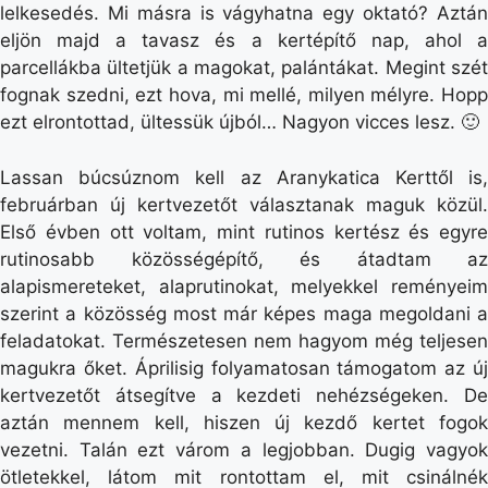
lelkesedés. Mi másra is vágyhatna egy oktató? Aztán
eljön majd a tavasz és a kertépítő nap, ahol a
parcellákba ültetjük a magokat, palántákat. Megint szét
fognak szedni, ezt hova, mi mellé, milyen mélyre. Hopp
ezt elrontottad, ültessük újból… Nagyon vicces lesz. 🙂
Lassan búcsúznom kell az Aranykatica Kerttől is,
februárban új kertvezetőt választanak maguk közül.
Első évben ott voltam, mint rutinos kertész és egyre
rutinosabb közösségépítő, és átadtam az
alapismereteket, alaprutinokat, melyekkel reményeim
szerint a közösség most már képes maga megoldani a
feladatokat. Természetesen nem hagyom még teljesen
magukra őket. Áprilisig folyamatosan támogatom az új
kertvezetőt átsegítve a kezdeti nehézségeken. De
aztán mennem kell, hiszen új kezdő kertet fogok
vezetni. Talán ezt várom a legjobban. Dugig vagyok
ötletekkel, látom mit rontottam el, mit csinálnék