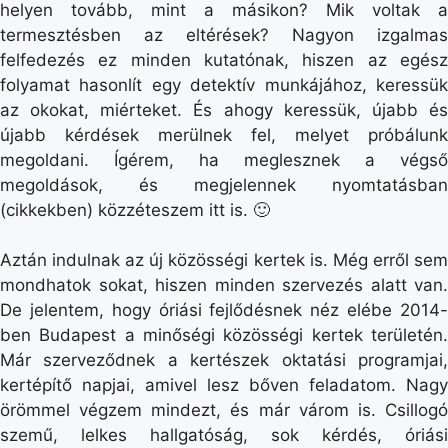
helyen tovább, mint a másikon? Mik voltak a
termesztésben az eltérések? Nagyon izgalmas
felfedezés ez minden kutatónak, hiszen az egész
folyamat hasonlít egy detektív munkájához, keressük
az okokat, miérteket. És ahogy keressük, újabb és
újabb kérdések merülnek fel, melyet próbálunk
megoldani. Ígérem, ha meglesznek a végső
megoldások, és megjelennek nyomtatásban
(cikkekben) közzéteszem itt is. 🙂
Aztán indulnak az új közösségi kertek is. Még erről sem
mondhatok sokat, hiszen minden szervezés alatt van.
De jelentem, hogy óriási fejlődésnek néz elébe 2014-
ben Budapest a minőségi közösségi kertek területén.
Már szerveződnek a kertészek oktatási programjai,
kertépítő napjai, amivel lesz bőven feladatom. Nagy
örömmel végzem mindezt, és már várom is. Csillogó
szemű, lelkes hallgatóság, sok kérdés, óriási