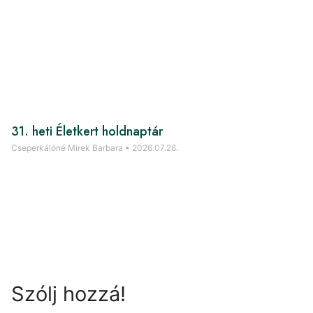
31. heti Életkert holdnaptár
Cseperkálóné Mirek Barbara
2026.07.26.
Szólj hozzá!