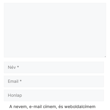
ÉLETKERT HOLDNAPTÁR 30. hét
Cseperkálóné Mirek Barbara
2026.07.18.
A nevem, e-mail címem, és weboldalcímem