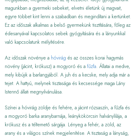
magunkban a gyermeki sebeket, elvetni életünk új magvait,
egyre többet kint lenni a szabadban és megindítani a kertünket.
Ez az időszak alkalmas a belső gyermekünk tisztítására, főleg az
édesanyával kapcsolatos sebek gyógyítására és a lányunkkal
való kapcsolatunk mélyítésére.
Az időszak növénye a
hóvirág
és az összes korai hagymás
növény (jácint, krókusz) a mogyoró és a
fűzfa
. Állatai a medve,
mely kibújik a barlangjából. A juh és a kecske, mely adja már a
tejet. A hattyú, melynek tisztasága és kecsessége maga Lány
Istennő állati megnyilvánulása.
Színei a hóvirág zöldje és fehére, a jácint rózsaszín, a fűzfa és
a mogyoró barka aranybarnája, leánykökörcsin halványlilája, a
krókusz és a téltemető sárgája. Lényeg a fehér, a zöld, az
arany és a világos színek megjelenítése. A tisztaság a lányság,