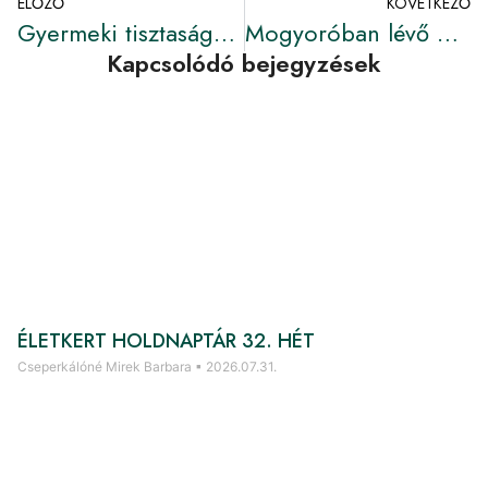
ELŐZŐ
KÖVETKEZŐ
Gyermeki tisztaságot és könnyedséget hozó Újhold
Mogyoróban lévő mágikus erő
Kapcsolódó bejegyzések
ÉLETKERT HOLDNAPTÁR 32. HÉT
Cseperkálóné Mirek Barbara
2026.07.31.