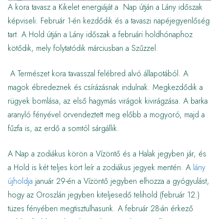
A kora tavasz a Kikelet energiáját a Nap útján a Lány időszak
képviseli. Február 1-én kezdődik és a tavaszi napéjegyenlőség
tart. A Hold útján a Lány időszak a februári holdhónaphoz
kötődik, mely folytatódik márciusban a Szűzzel.
A Természet kora tavasszal felébred alvó állapotából. A
magok ébredeznek és csírázásnak indulnak. Megkezdődik a
rügyek bomlása, az első hagymás virágok kivirágzása. A barka
aranyló fényével örvendeztett meg előbb a mogyoró, majd a
fűzfa is, az erdő a somtól sárgállik.
A Nap a zodiákus körön a Vízöntő és a Halak jegyben jár, és
a Hold is két teljes kört leír a zodiákus jegyek mentén. A
lány
újholdja
január 29-én a Vízöntő jegyben elhozza a gyógyulást,
hogy az Oroszlán jegyben kiteljesedő telihold (február 12.)
tüzes fényében megtisztulhasunk. A február 28-án érkező