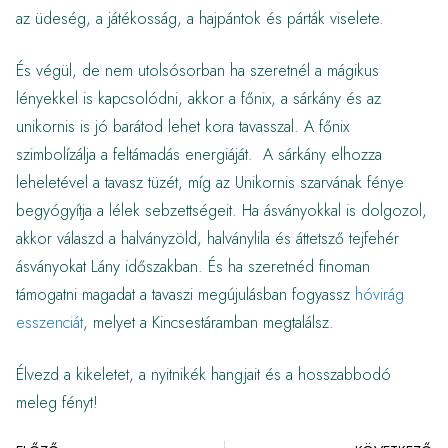
az üdeség, a játékosság, a hajpántok és párták viselete.
És végül, de nem utolsósorban ha szeretnél a mágikus
lényekkel is kapcsolódni, akkor a főnix, a sárkány és az
unikornis is jó barátod lehet kora tavasszal. A főnix
szimbolízálja a feltámadás energiáját. A sárkány elhozza
leheletével a tavasz tüzét, míg az Unikornis szarvának fénye
begyógyítja a lélek sebzettségeit. Ha ásványokkal is dolgozol,
akkor válaszd a halványzöld, halványlila és áttetsző tejfehér
ásványokat Lány időszakban. És ha szeretnéd finoman
támogatni magadat a tavaszi megújulásban fogyassz
hóvirág
esszenciát
, melyet a Kincsestáramban megtalálsz.
Élvezd a kikeletet, a nyitnikék hangjait és a hosszabbodó
meleg fényt!