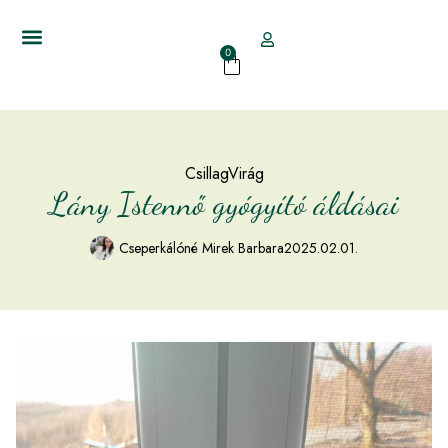
0
CsillagVirág
Lány Istennő gyógyító áldásai
Cseperkálóné Mirek Barbara
2025.02.01.