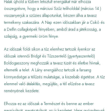
Halak újhold a tűzben letisztult energiákat már elhozza
összegzésre, hogy a márciusi Szűz teliholddal (március 14.)
visszanyerjük a szűzies állapotunkat, készen állva a tavasz
termékeny szakaszára. A Nap ezen időszakban jár a Csikó és
a Delfin csillagképek fényében, amiből árad a játékosság, a
szilajság, a gyermeki öröm fénye.
Az időszak földi síkon a tűz elemhez tartozik ilyenkor az
időszak istennői Bridgit és Tűzszentelő (gyertyaszentelő)
Boldogasszony meghozzák a tavasz tüzét és életbe hívnak,
eltemetik a telet. A Lány energiáihoz tartozik a farsang
könnyedsége a télűzés mulatságai, a kiszebáb égetése. A tűz
elemmel való átalakítás, megújítás, a tél elűzése a tavasz
reményének kezdete.
Elhozza ez az időszak a Természet és benne az ember
megújulását, megtisztulását, az új kezdetet. Ideje gyógyítanunk