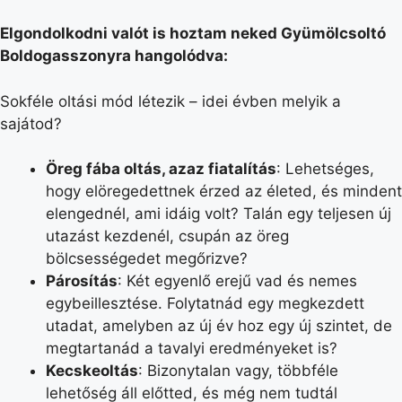
Elgondolkodni valót is hoztam neked Gyümölcsoltó
Boldogasszonyra hangolódva:
Sokféle oltási mód létezik – idei évben melyik a
sajátod?
Öreg fába oltás, azaz fiatalítás
: Lehetséges,
hogy elöregedettnek érzed az életed, és mindent
elengednél, ami idáig volt? Talán egy teljesen új
utazást kezdenél, csupán az öreg
bölcsességedet megőrizve?
Párosítás
: Két egyenlő erejű vad és nemes
egybeillesztése. Folytatnád egy megkezdett
utadat, amelyben az új év hoz egy új szintet, de
megtartanád a tavalyi eredményeket is?
Kecskeoltás
: Bizonytalan vagy, többféle
lehetőség áll előtted, és még nem tudtál