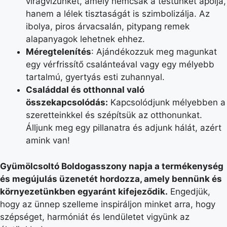
virágvizünket, amely nemcsak a testünket ápolja,
hanem a lélek tisztaságát is szimbolizálja. Az
ibolya, piros árvacsalán, pitypang remek
alapanyagok lehetnek ehhez.
Méregtelenítés
: Ajándékozzuk meg magunkat
egy vérfrissítő csalánteával vagy egy mélyebb
tartalmú, gyertyás esti zuhannyal.
Családdal és otthonnal való
összekapcsolódás:
Kapcsolódjunk mélyebben a
szeretteinkkel és szépítsük az otthonunkat.
Álljunk meg egy pillanatra és adjunk hálát, azért
amink van!
Gyümölcsoltó Boldogasszony napja a termékenység
és megújulás üzenetét hordozza, amely bennünk és
környezetünkben egyaránt kifejeződik.
Engedjük,
hogy az ünnep szelleme inspiráljon minket arra, hogy
szépséget, harmóniát és lendületet vigyünk az