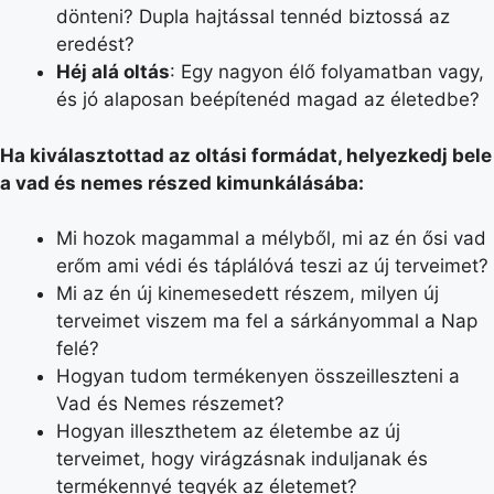
dönteni? Dupla hajtással tennéd biztossá az
eredést?
Héj alá oltás
: Egy nagyon élő folyamatban vagy,
és jó alaposan beépítenéd magad az életedbe?
Ha kiválasztottad az oltási formádat, helyezkedj bele
a vad és nemes részed kimunkálásába:
Mi hozok magammal a mélyből, mi az én ősi vad
erőm ami védi és táplálóvá teszi az új terveimet?
Mi az én új kinemesedett részem, milyen új
terveimet viszem ma fel a sárkányommal a Nap
felé?
Hogyan tudom termékenyen összeilleszteni a
Vad és Nemes részemet?
Hogyan illeszthetem az életembe az új
terveimet, hogy virágzásnak induljanak és
termékennyé tegyék az életemet?