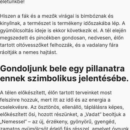
életünkbe!
Hiszen a fák és a mezők virágai is bimbóznak és
kinyílnak, a természet is termékeny időszakába lép. A
gyümölcsoltás ideje is ekkor következik el. A tél elején
megszedett és pincékben gondosan, nedvesen, élőn
tartott oltóvesszőket felhozzák, és a vadalany fára
ráoltják a nemes hajtást.
Gondoljunk bele egy pillanatra
ennek szimbolikus jelentésébe.
A télen előkészített, élőn tartott terveinket most
felszínre hozzuk, mert itt az idő és az energia a
cselekvésre. Az ösztönös, ellenálló, táplálásra képes,
előkészített ősi, hozott részünket, a „Vadat” beoltjuk a
„Nemessel” – az új, érzékeny, gyönyörű, gyengéd,
zamatos gyümölcsöt érlelő fás résszel, amelyet óvnunk