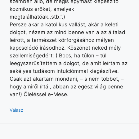
szemben álló, de mégis egymást kiegészítő
kozmikus erőket, amelyek
megtalálhatóak..stb.”.)
Persze akár a katolikus vallást, akár a keleti
dolgot, nézem az mind benne van a az általad
leírott, a természet körforgásához mélyen
kapcsolódó írásodhoz. Köszönet neked mély
szellemiségedért: ( Bocs, ha túlon – túl
leegyszerűsítettem a dolgot, de amit leírtam az
sekélyes tudásom intuíciómmal kiegészítve.
Csak azt akartam mondani, – s nem többet, –
hogy amiről írtál, abban az egész világ benne
van!) Öleléssel e-Mese.
Válasz