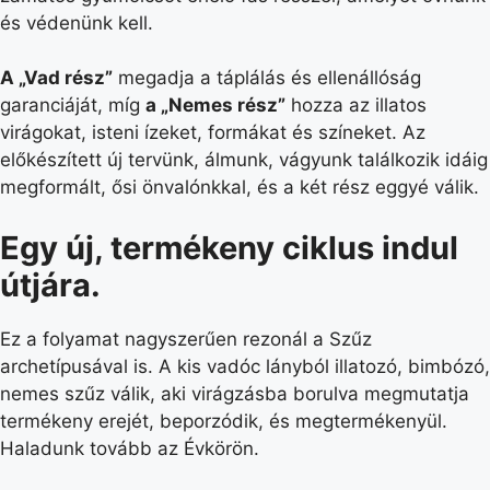
és védenünk kell.
A „Vad rész”
megadja a táplálás és ellenállóság
garanciáját, míg
a „Nemes rész”
hozza az illatos
virágokat, isteni ízeket, formákat és színeket. Az
előkészített új tervünk, álmunk, vágyunk találkozik idáig
megformált, ősi önvalónkkal, és a két rész eggyé válik.
Egy új, termékeny ciklus indul
útjára.
Ez a folyamat nagyszerűen rezonál a Szűz
archetípusával is. A kis vadóc lányból illatozó, bimbózó,
nemes szűz válik, aki virágzásba borulva megmutatja
termékeny erejét, beporzódik, és megtermékenyül.
Haladunk tovább az Évkörön.