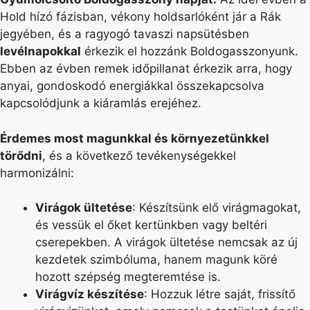
Hold hízó fázisban, vékony holdsarlóként jár a Rák
jegyében, és a ragyogó tavaszi napsütésben
levélnapokkal
érkezik el hozzánk Boldogasszonyunk.
Ebben az évben remek időpillanat érkezik arra, hogy
anyai, gondoskodó energiákkal összekapcsolva
kapcsolódjunk a kiáramlás erejéhez.
Érdemes most magunkkal és környezetünkkel
törődni
, és a következő tevékenységekkel
harmonizálni:
Virágok ültetése
: Készítsünk elő virágmagokat,
és vessük el őket kertünkben vagy beltéri
cserepekben. A virágok ültetése nemcsak az új
kezdetek szimbóluma, hanem magunk köré
hozott szépség megteremtése is.
Virágvíz készítése
: Hozzuk létre saját, frissítő