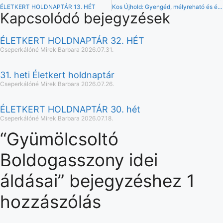
ÉLETKERT HOLDNAPTÁR 13. HÉT
Kos Újhold: Gyengéd, mélyreható és értéket őrző cselekvések ideje
Kapcsolódó bejegyzések
ÉLETKERT HOLDNAPTÁR 32. HÉT
Cseperkálóné Mirek Barbara
2026.07.31.
31. heti Életkert holdnaptár
Cseperkálóné Mirek Barbara
2026.07.26.
ÉLETKERT HOLDNAPTÁR 30. hét
Cseperkálóné Mirek Barbara
2026.07.18.
“Gyümölcsoltó
Boldogasszony idei
áldásai” bejegyzéshez 1
hozzászólás