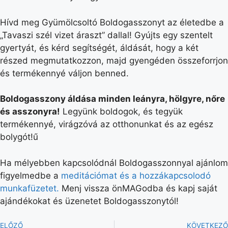
Hívd meg Gyümölcsoltó Boldogasszonyt az életedbe a
„Tavaszi szél vizet áraszt” dallal! Gyújts egy szentelt
gyertyát, és kérd segítségét, áldását, hogy a két
részed megmutatkozzon, majd gyengéden összeforrjon
és termékennyé váljon benned.
Boldogasszony áldása minden leányra, hölgyre, nőre
és asszonyra!
Legyünk boldogok, és tegyük
termékennyé, virágzóvá az otthonunkat és az egész
bolygót!ű
Ha mélyebben kapcsolódnál Boldogasszonnyal ajánlom
figyelmedbe a
meditációmat és a hozzákapcsolodó
munkafüzetet.
Menj vissza önMAGodba és kapj saját
ajándékokat és üzenetet Boldogasszonytól!
ELŐZŐ
KÖVETKEZŐ