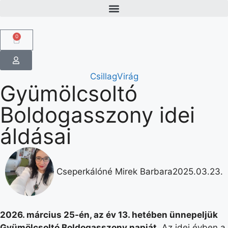
0
CsillagVirág
Gyümölcsoltó
Boldogasszony idei
áldásai
Cseperkálóné Mirek Barbara
2025.03.23.
2026. március 25-én, az év 13. hetében ünnepeljük
Gyümölcsoltó Boldogasszony napját.
Az idei évben a