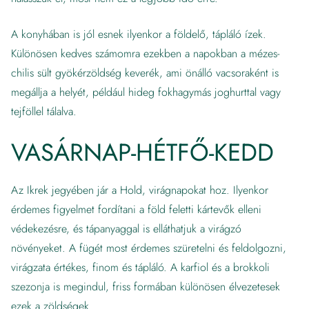
A konyhában is jól esnek ilyenkor a földelő, tápláló ízek.
Különösen kedves számomra ezekben a napokban a mézes-
chilis sült gyökérzöldség keverék, ami önálló vacsoraként is
megállja a helyét, például hideg fokhagymás joghurttal vagy
tejföllel tálalva.
VASÁRNAP-HÉTFŐ-KEDD
Az Ikrek jegyében jár a Hold, virágnapokat hoz. Ilyenkor
érdemes figyelmet fordítani a föld feletti kártevők elleni
védekezésre, és tápanyaggal is elláthatjuk a virágzó
növényeket. A fügét most érdemes szüretelni és feldolgozni,
virágzata értékes, finom és tápláló. A karfiol és a brokkoli
szezonja is megindul, friss formában különösen élvezetesek
ezek a zöldségek.