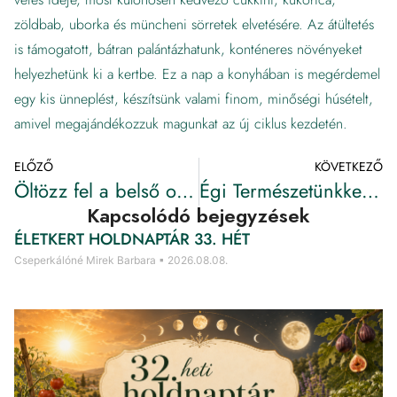
zöldbab, uborka és müncheni sörretek elvetésére. Az átültetés
is támogatott, bátran palántázhatunk, konténeres növényeket
helyezhetünk ki a kertbe. Ez a nap a konyhában is megérdemel
egy kis ünneplést, készítsünk valami finom, minőségi húsételt,
amivel megajándékozzuk magunkat az új ciklus kezdetén.
ELŐZŐ
KÖVETKEZŐ
Öltözz fel a belső otthonod fényébe – Kármelhegyi Boldogasszony ünnepén
Égi Természetünkkel összekapcsoló újhold – 2025. július 24. 21:10
Kapcsolódó bejegyzések
ÉLETKERT HOLDNAPTÁR 33. HÉT
Cseperkálóné Mirek Barbara
2026.08.08.