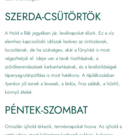
SZERDA-CSÜTÖRTÖK
A Hold a Rák jegyében jár, levélnapokat élünk. Ez a víz
elemhez kapcsolódó időszak kedvez az öntözésnek,
locsolásnak, de ha szükséges, akár a fűnyírást is most
végezhetjük el. Ideje van a tavak tisztításának, a
szűrőberendezések karbantartásának, és a levélzöldségek
tápanyag-utánpótlása is most hatékony. A táplálkozásban
ilyenkor jól esnek a levesek, a lédús, friss saláták, a hűsítő,
könnyű ételek.
PÉNTEK-SZOMBAT
Oroszlán újhold érkezik, termésnapokat hozva. Az újhold a
vetés ideje, most különösen kedvező cukkini, kukorica,