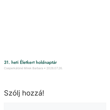
31. heti Életkert holdnaptár
Cseperkálóné Mirek Barbara
2026.07.26.
Szólj hozzá!