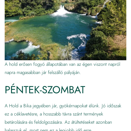
A hold erősen fogyó állapotában van az égen viszont napról
napra magasabban jár felszálló pályáján.
PÉNTEK-SZOMBAT
A Hold a Bika jegyében jár, gyökérnapokat élünk. Jó időszak
ez a céklavetésre, a hosszabb távra szánt termények
betárolására és feldolgozására. Az átültetéseket azonban
halasszuk el, most nem ez a legjobb idő erre.