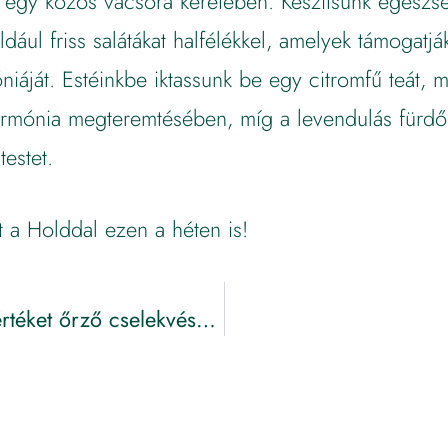
l egy közös vacsora keretében. Készítsünk egészs
ldául friss salátákat halfélékkel, amelyek támogatjá
niáját. Estéinkbe iktassunk be egy citromfű teát, m
armónia megteremtésében, míg a levendulás fürd
testet.
 a Holddal ezen a héten is!
Kos Újhold: Gyengéd, mélyreható és értéket őrző cselekvések ideje