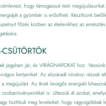
krémlevest, hogy támogassuk testi megújulásunkat.
ergiáját a gyömbér is erősítheti. Készítsünk belől
ipetnyit főzés közben az ételeinkhez az emésztés
gatására.
-CSÜTÖRTÖK
rek jegyben jár, és VIRÁGNAPOKAT hoz. Vessünk 
irágos kertjeinket. Az elszáradt növényi részek elt
 a megújulást. Az Ikrek levegős energiáit kihaszná
 szobanövényeinkkel is: ültessük át azokat, amelye
agy tisztítsuk meg leveleiket, hogy ragyogóbbak 