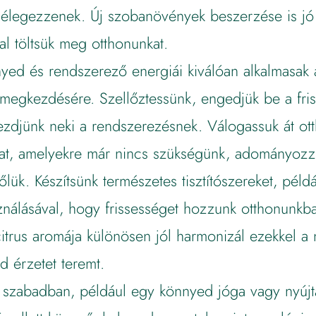
élegezzenek. Új szobanövények beszerzése is jó 
val töltsük meg otthonunkat.
yed és rendszerező energiái kiválóan alkalmasak a
 megkezdésére. Szellőztessünk, engedjük be a fris
ezdjünk neki a rendszerezésnek. Válogassuk át ot
okat, amelyekre már nincs szükségünk, adományozz
őlük. Készítsünk természetes tisztítószereket, péld
ználásával, hogy frissességet hozzunk otthonunkba.
trus aromája különösen jól harmonizál ezekkel a 
ed érzetet teremt.
szabadban, például egy könnyed jóga vagy nyújt