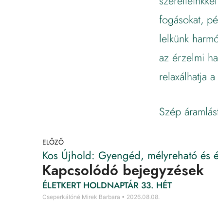
szeretteinkke
fogásokat, pé
lelkünk harmó
az érzelmi h
relaxálhatja a 
Szép áramlást
ELŐZŐ
Kapcsolódó bejegyzések
ÉLETKERT HOLDNAPTÁR 33. HÉT
Cseperkálóné Mirek Barbara
2026.08.08.