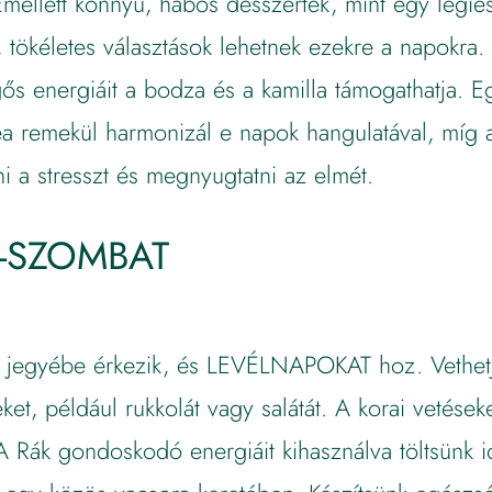
mellett könnyű, habos desszertek, mint egy légie
, tökéletes választások lehetnek ezekre a napokra.
gős energiáit a bodza és a kamilla támogathatja. 
a remekül harmonizál e napok hangulatával, míg a
ni a stresszt és megnyugtatni az elmét.
-SZOMBAT
 jegyébe érkezik, és LEVÉLNAPOKAT hoz. Vethet
et, például rukkolát vagy salátát. A korai vetéseket
A Rák gondoskodó energiáit kihasználva töltsünk i