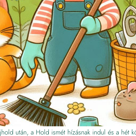
hold után, a Hold ismét hízásnak indul és a hét k