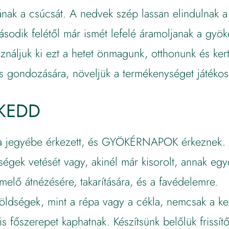
ának a csúcsát. A nedvek szép lassan elindulnak a
sodik felétől már ismét lefelé áramoljanak a gyök
ználjuk ki ezt a hetet önmagunk, otthonunk és ker
s gondozására, növeljük a termékenységet játékos
KEDD
a jegyébe érkezett, és GYÖKÉRNAPOK érkeznek. F
égek vetését vagy, akinél már kisorolt, annak egye
melő átnézésére, takarítására, és a favédelemre.
öldségek, mint a répa vagy a cékla, nemcsak a k
s főszerepet kaphatnak. Készítsünk belőlük frissít