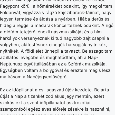
Fagypont körüli a hőmérséklet odakint, így megkértem
Földanyát, vigyázza virágzó kajszibarack-fáimat, hagy
legyen termése és áldása a nyárban. Hiába derűs és
hideg a reggel a madarak koncerteznek odakint. A rigó
a diófám tetejéről énekli nászmuzsikáját és a hím
harkályok versenyeznek ki tud nagyobb zajt csapni a
völgyben, aláfestésnek cinegék harsogják nyitnikék,
nyitnikék. A földi élet ünnepli a tavaszt. Beleszagoltam
az illatos levegőbe és meghatódtam, ah a Nap-
Neptunusz együttállásában ez a Szférák muzsikája.
Egységben voltam a bolygóval és éreztem mégis lesz
ma írásom a Napéjegyenlőségről.
Ez az időpillanat a csillagászati újév kezdete. Bejárta
útját a Nap a tizenkét zodiákus jegy mentén, ezért
szokás ezt a szent időpillanatot asztrozófiai
szempontból egész éves előrejelzésekre is használni,