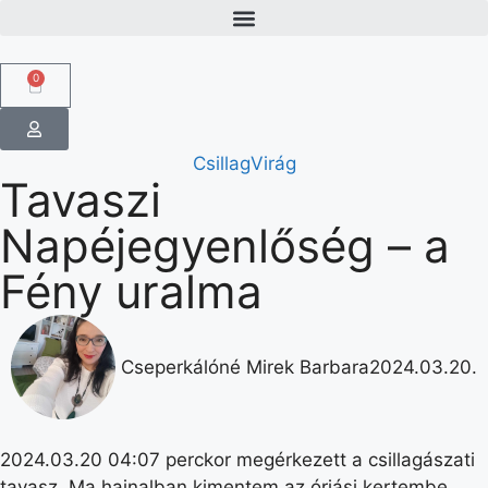
0
CsillagVirág
Tavaszi
Napéjegyenlőség – a
Fény uralma
Cseperkálóné Mirek Barbara
2024.03.20.
2024.03.20 04:07 perckor megérkezett a csillagászati
tavasz. Ma hajnalban kimentem az óriási kertembe.