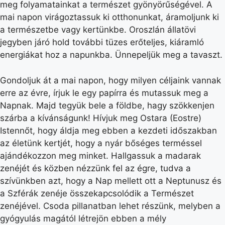
meg folyamatainkat a természet gyönyörűségével. A
mai napon virágoztassuk ki otthonunkat, áramoljunk ki
a természetbe vagy kertünkbe. Oroszlán állatövi
jegyben járó hold további tüzes erőteljes, kiáramló
energiákat hoz a napunkba. Ünnepeljük meg a tavaszt.
Gondoljuk át a mai napon, hogy milyen céljaink vannak
erre az évre, írjuk le egy papírra és mutassuk meg a
Napnak. Majd tegyük bele a földbe, hagy szökkenjen
szárba a kívánságunk! Hívjuk meg Ostara (Eostre)
Istennőt, hogy áldja meg ebben a kezdeti időszakban
az életünk kertjét, hogy a nyár bőséges terméssel
ajándékozzon meg minket. Hallgassuk a madarak
zenéjét és közben nézzünk fel az égre, tudva a
szívünkben azt, hogy a Nap mellett ott a Neptunusz és
a Szférák zenéje összekapcsolódik a Természet
zenéjével. Csoda pillanatban lehet részünk, melyben a
gyógyulás magától létrejön ebben a mély