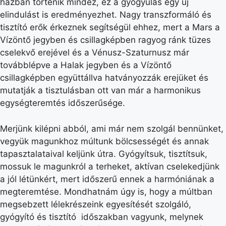
házban történik mindez, ez a gyógyulás egy új
elindulást is eredményezhet. Nagy transzformáló és
tisztító erők érkeznek segítségül ehhez, mert a Mars a
Vízöntő jegyben és csillagképben ragyog ránk tüzes
cselekvő erejével és a Vénusz-Szaturnusz már
továbblépve a Halak jegyben és a Vízöntő
csillagképben együttállva hatványozzák erejüket és
mutatják a tisztulásban ott van már a harmonikus
egységteremtés időszerűsége.
Merjünk kilépni abból, ami már nem szolgál bennünket,
vegyük magunkhoz múltunk bölcsességét és annak
tapasztalataival keljünk útra. Gyógyítsuk, tisztítsuk,
mossuk le magunkról a terheket, aktívan cselekedjünk
a jól létünkért, mert időszerű ennek a harmóniának a
megteremtése. Mondhatnám úgy is, hogy a múltban
megsebzett lélekrészeink egyesítését szolgáló,
gyógyító és tisztító időszakban vagyunk, melynek