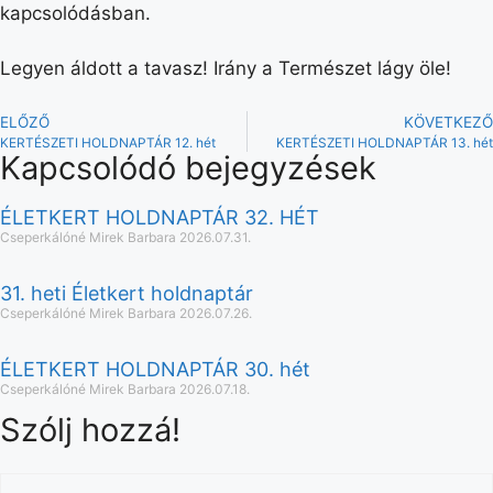
kapcsolódásban.
Legyen áldott a tavasz! Irány a Természet lágy öle!
ELŐZŐ
KÖVETKEZŐ
KERTÉSZETI HOLDNAPTÁR 12. hét
KERTÉSZETI HOLDNAPTÁR 13. hét
Kapcsolódó bejegyzések
ÉLETKERT HOLDNAPTÁR 32. HÉT
Cseperkálóné Mirek Barbara
2026.07.31.
31. heti Életkert holdnaptár
Cseperkálóné Mirek Barbara
2026.07.26.
ÉLETKERT HOLDNAPTÁR 30. hét
Cseperkálóné Mirek Barbara
2026.07.18.
Szólj hozzá!