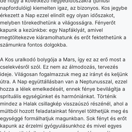
de hogy a következő negyedidőszakra (júniusi
napfordulóig) kiemelten igaz, az bizonyos. Kos jegybe
érkezett a Nap ezzel elindít egy olyan időszakot,
melyben törekedhetünk a világosságra. Fényerőt
kapunk a kezünkbe: egy Napfáklyát, amivel
megtöltekezve kiáramolhatunk és erőt fektethetünk a
számunkra fontos dolgokba.
A Kos uralkodó bolygója a Mars, így ez az erő most a
cselekvésről szól. Ez nem az álmodozás, tervezés
ideje. Világosan fogalmazzuk meg az irányt és keljünk
útra. A Nap együttállásban van a Neptunusszal, ezzel
hozza a lélek emelkedését, ennek fénye bevilágítja a
sprituális egységünket és harmóniánkat. Történik
mindez a Halak csillagkép visszaúszó részénél, ahol a
múltból hozott feladatainkat fénnyel tölthetjük meg és
egységgé formálhatjuk magunkban. Sok fényt és erőt
kapunk az érzelmi gyógyulásunkhoz és mivel egyes