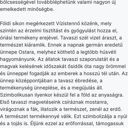
bölcsességével továbbléphetünk valami nagyon új
emelkedett minőségbe.
Földi síkon megérkezett Vízistennő közénk, mely
szintén az érzelmi tisztítást és gyógyulást hozza el,
óriási termékeny erejével. Tavaszi szél vizet áraszt, a
természet kiáramlik. Ennek a napnak germán eredetű
ünnepe Ostara, melyhez köthető a legtöbb húsvéti
hagyományunk. Az állatok tavaszi szaporulatát és a
magvak kelésének időszakát ősidők óta nagy örömmel
és ünneppel fogadják az emberek a hosszú tél után. Az
ünnep középpontjában a tavasz ébredése, a
termékenység ünneplése, és a megújulás áll.
Szimbolikusan ilyenkor készül fel a föld az anyaságra.
Első tavaszi magvetéseink csíráznak mostanra,
virágoznak a fák, illatozik a természet, zenél az erdő.
A természet termékennyé válik. Ezt szimbolizálja a nyúl
és a tojás is. Éljünk ezzel az erőforrással, támogassuk