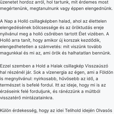
üzenetet hordoz arról, hol tartunk, mit érdemes most
megértenünk, megtanulnunk vagy éppen elengednünk.
A Nap a Holló csillagképben halad, ahol az élettelen
elengedésének bölcsessége és az öröktudás ereje
nyilvánul meg a holló csőrében tartott Élet vizében. A
Holló arra tanít, hogy amikor új korszak kezdődik,
elengedhetetlen a számvetés: mit viszünk tovább
magunkkal és mi az, ami örök és halhatatlan bennünk.
Ezzel szemben a Hold a Halak csillagkép Visszaúszó
hal részénél jár. Sok a vízenergia az égen, ami a Földön
is megnyilvánul: nyirkosabb, hűvösebb az idő, a
természet is befelé fordul. Itt az ideje, hogy mi is az
érzéseink felé forduljunk, és ránézzünk a múltból
visszatérő mintázatainkra.
Külön érdekesség, hogy az idei Telihold idején Olvasós