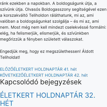
ránk ezekben a napokban. A boldogságunk útja, a
szívünk útja. Olvasós Boldogasszony segítségével ezen
a korszakváltó Teliholdon ráláthatunk, mi az, ami
valóban a boldogságunkat szolgálja – és mi az, ami
nem. Most még nem kell mindezt cselekvéssé formálni:
elég, ha felismerjük, elismerjük, és szívünkben
megőrizzük a fényben született válaszokat.
Engedjük meg, hogy ez megszülethessen! Áldott
Teliholdat!
ELŐZŐ
ÉLETKERT HOLDNAPTÁR 41. hét
KÖVETKEZŐ
ÉLETKERT HOLDNAPTÁR 42. hét
Kapcsolódó bejegyzések
ÉLETKERT HOLDNAPTÁR 32.
HÉT