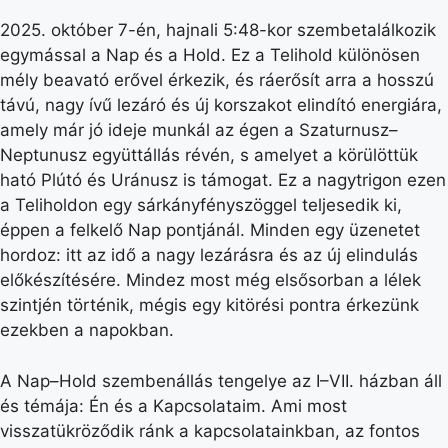
2025. október 7-én, hajnali 5:48-kor szembetalálkozik
egymással a Nap és a Hold. Ez a Telihold különösen
mély beavató erővel érkezik, és ráerősít arra a hosszú
távú, nagy ívű lezáró és új korszakot elindító energiára,
amely már jó ideje munkál az égen a Szaturnusz–
Neptunusz együttállás révén, s amelyet a körülöttük
ható Plútó és Uránusz is támogat. Ez a nagytrigon ezen
a Teliholdon egy sárkányfényszöggel teljesedik ki,
éppen a felkelő Nap pontjánál. Minden egy üzenetet
hordoz: itt az idő a nagy lezárásra és az új elindulás
előkészítésére. Mindez most még elsősorban a lélek
szintjén történik, mégis egy kitörési pontra érkezünk
ezekben a napokban.
A Nap–Hold szembenállás tengelye az I–VII. házban áll
és témája: Én és a Kapcsolataim. Ami most
visszatükröződik ránk a kapcsolatainkban, az fontos