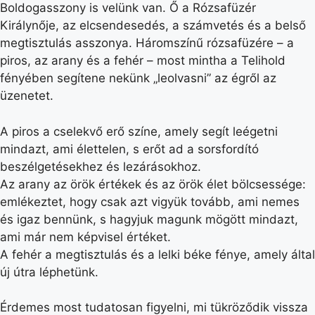
Boldogasszony is velünk van. Ő a Rózsafüzér
Királynője, az elcsendesedés, a számvetés és a belső
megtisztulás asszonya. Háromszínű rózsafüzére – a
piros, az arany és a fehér – most mintha a Telihold
fényében segítene nekünk „leolvasni” az égről az
üzenetet.
A piros a cselekvő erő színe, amely segít leégetni
mindazt, ami élettelen, s erőt ad a sorsfordító
beszélgetésekhez és lezárásokhoz.
Az arany az örök értékek és az örök élet bölcsessége:
emlékeztet, hogy csak azt vigyük tovább, ami nemes
és igaz bennünk, s hagyjuk magunk mögött mindazt,
ami már nem képvisel értéket.
A fehér a megtisztulás és a lelki béke fénye, amely által
új útra léphetünk.
Érdemes most tudatosan figyelni, mi tükröződik vissza