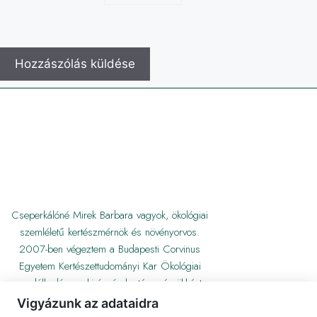
Cseperkálóné Mirek Barbara vagyok, ökológiai
szemléletű kertészmérnök és növényorvos.
2007-ben végeztem a Budapesti Corvinus
Egyetem Kertészettudományi Kar Ökológiai
gazdálkodás szakirányán kertészmérnökként,
majd 2012-ben Gödöllőn növényorvosként.
Vigyázunk az adataidra