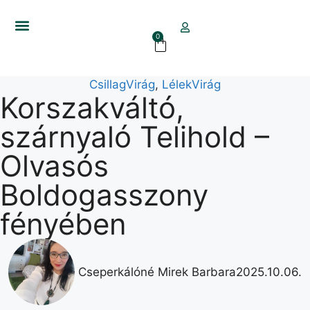
0
CsillagVirág
,
LélekVirág
Korszakváltó,
szárnyaló Telihold –
Olvasós
Boldogasszony
fényében
Cseperkálóné Mirek Barbara
2025.10.06.