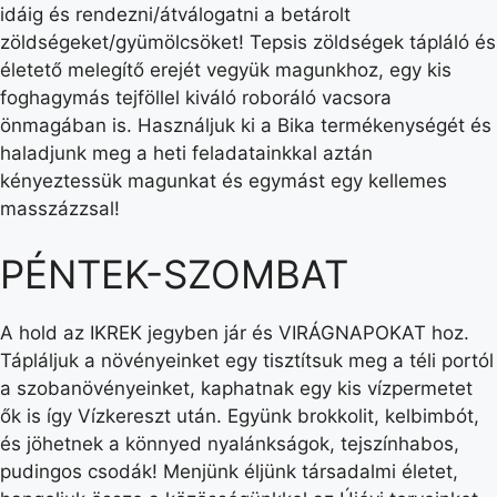
idáig és rendezni/átválogatni a betárolt
zöldségeket/gyümölcsöket! Tepsis zöldségek tápláló és
életető melegítő erejét vegyük magunkhoz, egy kis
foghagymás tejföllel kiváló roboráló vacsora
önmagában is. Használjuk ki a Bika termékenységét és
haladjunk meg a heti feladatainkkal aztán
kényeztessük magunkat és egymást egy kellemes
masszázzsal!
PÉNTEK-SZOMBAT
A hold az IKREK jegyben jár és VIRÁGNAPOKAT hoz.
Tápláljuk a növényeinket egy tisztítsuk meg a téli portól
a szobanövényeinket, kaphatnak egy kis vízpermetet
ők is így Vízkereszt után. Együnk brokkolit, kelbimbót,
és jöhetnek a könnyed nyalánkságok, tejszínhabos,
pudingos csodák! Menjünk éljünk társadalmi életet,