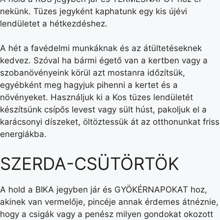
nekünk. Tüzes jegyként kaphatunk egy kis újévi
lendületet a hétkezdéshez.
A hét a favédelmi munkáknak és az átültetéseknek
kedvez. Szóval ha bármi égető van a kertben vagy a
szobanövényeink körül azt mostanra időzítsük,
egyébként meg hagyjuk pihenni a kertet és a
növényeket. Használjuk ki a Kos tüzes lendületét
készítsünk csípős levest vagy sült húst, pakoljuk el a
karácsonyi díszeket, öltöztessük át az otthonunkat friss
energiákba.
SZERDA-CSÜTÖRTÖK
A hold a BIKA jegyben jár és GYÖKÉRNAPOKAT hoz,
akinek van vermelője, pincéje annak érdemes átnéznie,
hogy a csigák vagy a penész milyen gondokat okozott