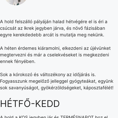
A hold felszálló pályáján halad hétvégére el is éri a
csúcsát az Ikrek jegyben járva, és növő fázisában
egyre kerekdedebb arcát is mutatja meg nekünk.
A héten érdemes kiáramolni, elkezdeni az újévünket
megtervezni és már a cselekvéseket is megkezdeni
ennek fényében.
Sok a kórokozó és változékony az időjárás is.
Fogyasszunk megelőző jelleggel gyógyteákat, együnk
sok savanyúságot, gyökérzöldségeket, káposztafélét!
HÉTFŐ-KEDD
A hold a KOS jegyben jár és TERMÉSNAPOT hoz el