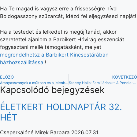
Ha Te magad is vágysz erre a frissességre hívd
Boldogasszony szűzarcát, idézd fel eljegyzésed napját!
Ha a testedet és lelkedet is megújítanád, akkor
szeretettel ajánlom a Barbikert Hóvirág esszenciát
fogyasztani mellé támogatásként, melyet
megrendelhetsz a Barbikert Kincsestárában
házhozszállítással
!
ELŐZŐ
KÖVETKEZŐ
Aranyasszonyok a múltban és a jelenben
Stacey Halls: Familiárisok – A Pendle-dombi boszorkányok
Kapcsolódó bejegyzések
ÉLETKERT HOLDNAPTÁR 32.
HÉT
Cseperkálóné Mirek Barbara
2026.07.31.