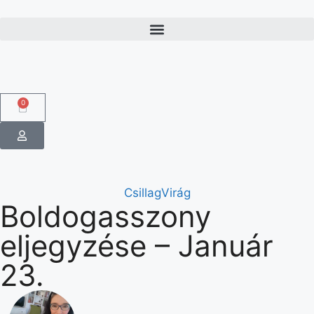
0
CsillagVirág
Boldogasszony
eljegyzése – Január
23.