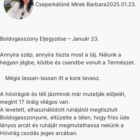
Cseperkálóné Mirek Barbara
2025.01.23.
Boldogasszony Eljegyzése – Január 23.
Annyira szép, annyira tiszta most a táj. Nálunk a
hegyen jégbe, ködbe és csendbe vonult a Természet.
Mégis lassan-lassan itt a kora tavasz.
A hóvirágok és téli jázminok már mutatják előjelét,
megint 17 óráig világos van.
A levetett, elhasználódott ruhájától megtisztult
Boldogasszonyunk, eltüzelte a télen, hogy friss üde
lányos arcát és ruháját megmutathassa nekünk a
Hóvirág csodás jeges arcában.