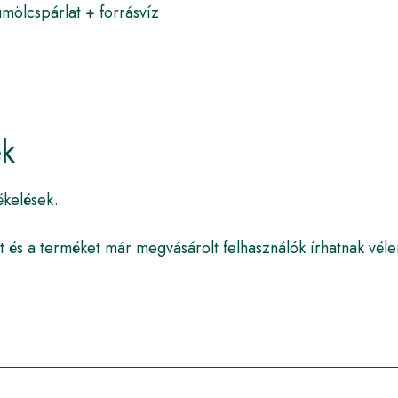
mölcspárlat + forrásvíz
ek
ékelések.
t és a terméket már megvásárolt felhasználók írhatnak vél