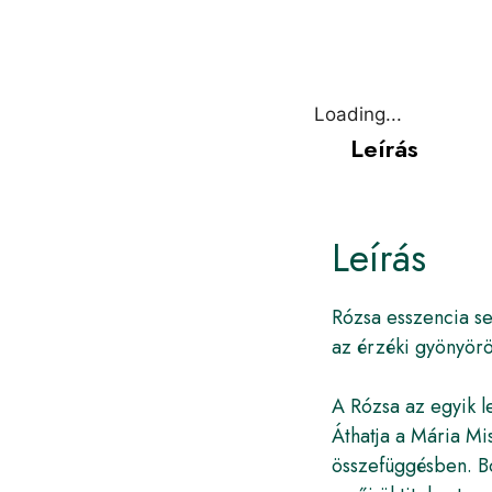
Loading...
Leírás
Leírás
Rózsa esszencia seg
az érzéki gyönyör
A Rózsa az egyik l
Áthatja a Mária Mi
összefüggésben. Bó