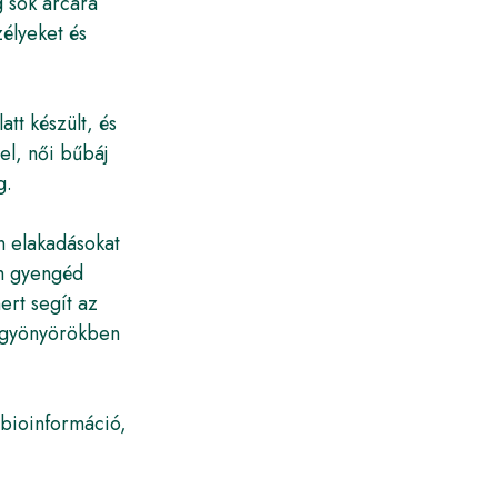
g sok arcára
élyeket és
tt készült, és
el, női bűbáj
g.
n elakadásokat
om gyengéd
rt segít az
i gyönyörökben
 bioinformáció,