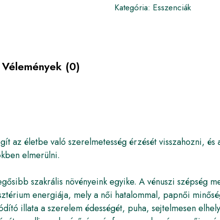
Kategória:
Esszenciák
Vélemények (0)
ít az életbe való szerelmetesség érzését visszahozni, és a
ökben elmerülni.
egősibb szakrális növényeink egyike. A vénuszi szépség me
sztérium energiája, mely a női hatalommal, papnői minősé
dító illata a szerelem édességét, puha, sejtelmesen elhe