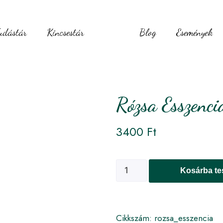
udástár
Kincsestár
Blog
Események
Rózsa Esszenci
3400
Ft
Kosárba t
Cikkszám:
rozsa_esszencia