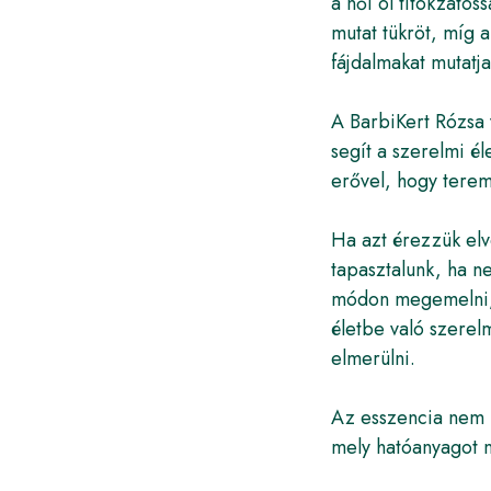
a női öl titokzato
mutat tükröt, míg 
fájdalmakat mutatj
A BarbiKert Rózsa 
segít a szerelmi él
erővel, hogy terem
Ha azt érezzük elv
tapasztalunk, ha n
módon megemelni, 
életbe való szerel
elmerülni.
Az esszencia nem p
mely hatóanyagot 