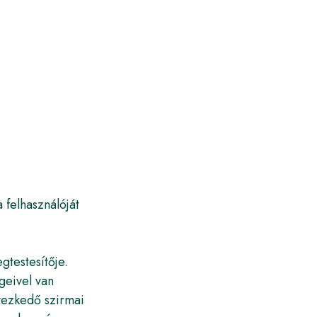
 felhasználóját
gtestesítője.
geivel van
lyezkedő szirmai