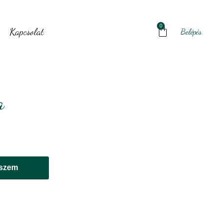
0
Kapcsolat
Belépés
a
eszem