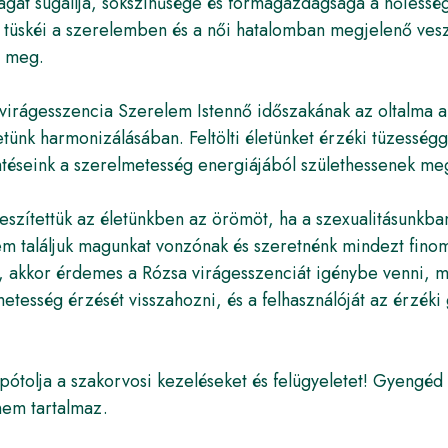
sságát sugallja, sokszínűsége és formagazdagsága a nőiessé
a tüskéi a szerelemben és a női hatalomban megjelenő vesz
a meg.
virágesszencia Szerelem Istennő időszakának az oltalma ala
etünk harmonizálásában. Feltölti életünket érzéki tüzességg
téseink a szerelmetesség energiájából születhessenek me
eszítettük az életünkben az örömöt, ha a szexualitásunkba
em találjuk magunkat vonzónak és szeretnénk mindezt fin
akkor érdemes a Rózsa virágesszenciát igénybe venni, me
metesség érzését visszahozni, és a felhasználóját az érzék
ótolja a szakorvosi kezeléseket és felügyeletet! Gyengéd
nem tartalmaz.