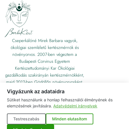
Cseperkálóné Mirek Barbara vagyok,
ökológiai szemléletű kertészmérnök és
növényorvos. 2007-ben végeztem a
Budapesti Corvinus Egyetem
Kertészettudományi Kar Ökológiai
gazdálkodás szakirányán kertészmérnökként,
majd 2012-ben Gödöllőn növényorvosként.
Vigyázunk az adataidra
Sütiket használunk a honlap felhasználói élményének és
elemzésének javítására.
Adatvédelmi irányelvek
Testreszabás
Minden elutasítom
© Barbikert. Minden jog fenntartva.