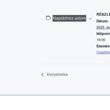
RÉSZL
Naptárhoz adom
Dátum:
2025. au
Időpont
18:00
Esemény
Coachin
Kenyérlelke