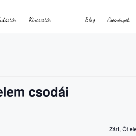
udástár
Kincsestár
Blog
Események
elem csodái
Zárt, Öt e