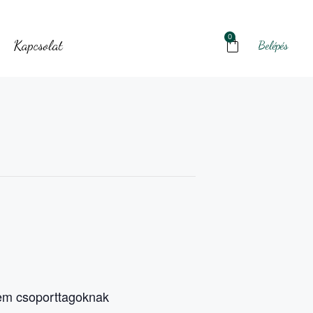
0
Kapcsolat
Belépés
lem csoporttagoknak