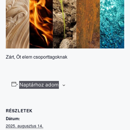
Zárt, Öt elem csoporttagoknak
Naptárhoz adom
RÉSZLETEK
Dátum:
2025. augusztus 14.